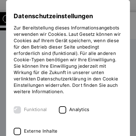
Zur Website der OTH Regensburg
Datenschutzeinstellungen
Zur Bereitstellung dieses Informationsangebots
REGENSBURG SCHOOL OF
DIGITAL SCIENCES
verwenden wir Cookies. Laut Gesetz können wir
Cookies auf Ihrem Gerät speichern, wenn diese
für den Betrieb dieser Seite unbedingt
Services
How-To
erforderlich sind (funktional). Für alle anderen
Sie
Cookie-Typen benötigen wir Ihre Einwilligung.
befinden
Sie können Ihre Einwilligung jederzeit mit
sich
Wirkung für die Zukunft in unserer unten
HOW-TO
auf
verlinkten Datenschutzerklärung in den Cookie
der
Einstellungen widerrufen. Dort finden Sie auch
Seite
Organisatorisches an der
weitere Informationen.
"How-
Regensburg School of
To"
Funktional
Analytics
Digital Sciences
Externe Inhalte