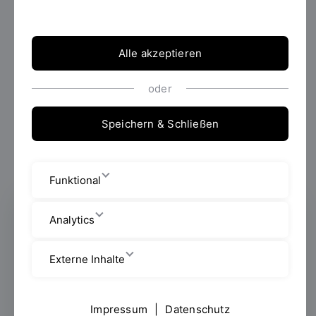
Alle akzeptieren
oder
Speichern & Schließen
Funktional
Analytics
Die School
Externe Inhalte
Unsere Vision ist es, mit der Regensburg
School of Digital Sciences (RSDS) die
Impressum
|
Datenschutz
Digitalisierung als interdisziplinäres