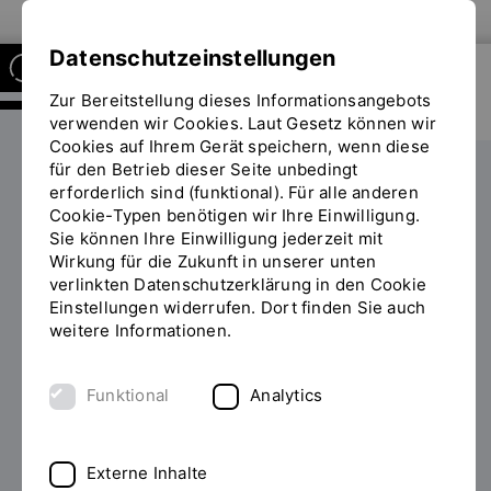
Zur Website der OTH Regensburg
Datenschutzeinstellungen
Zur Bereitstellung dieses Informationsangebots
REGENSBURG SCHOOL OF
DIGITAL SCIENCES
verwenden wir Cookies. Laut Gesetz können wir
Cookies auf Ihrem Gerät speichern, wenn diese
für den Betrieb dieser Seite unbedingt
erforderlich sind (funktional). Für alle anderen
FUTURE SKILLS ERWERBEN MIT
Cookie-Typen benötigen wir Ihre Einwilligung.
DER
Sie können Ihre Einwilligung jederzeit mit
Wirkung für die Zukunft in unserer unten
Regensburg School of
verlinkten Datenschutzerklärung in den Cookie
Einstellungen widerrufen. Dort finden Sie auch
Digital Sciences (RSDS)
weitere Informationen.
Funktional
Analytics
Externe Inhalte