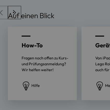
Auf einen Blick
How-To
Gerä
Fragen noch offen zu Kurs-
Von iPad
und Prüfungsanmeldung?
Lego Rob
Wir helfen weiter!
auch für
Hilfe
Me